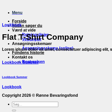
Fortsæt
til
Menu
indhold
Forside
Lookbook
Sådan søger du
Værd at vide
Retningslinjer
Flat T-Shirt Company
Vedtægter
Ansøgningsskemaer
Ansøgningsskema (online)
Lorem ipsum dolor sit amet, consectetuer adipiscing elit
Fondens historie
Kontakt os
Bestyrelsen
Lookbook Summer
Lookbook Summer
Lookbook
Copyright 2026 ©
Rønne Bevaringsfond
Søge
efter: