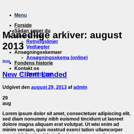
Fortsæt
til
Menu
indhold
Forside
Sådan søger du
Månedlige arkiver:
august
Værd at vide
Retningslinjer
2013
Vedtægter
Ansøgningsskemaer
Ansøgningsskema (online)
Style
Fondens historie
Kontakt os
New Client Landed
Bestyrelsen
Udgivet den
august 29, 2013
af
admin
29
aug
Lorem ipsum dolor sit amet, consectetuer adipiscing elit,
sed diam nonummy nibh euismod tincidunt ut laoreet
dolore magna aliquam erat volutpat. Ut wisi enim ad
minim veniam, quis nostrud exerci tation ullamcorper