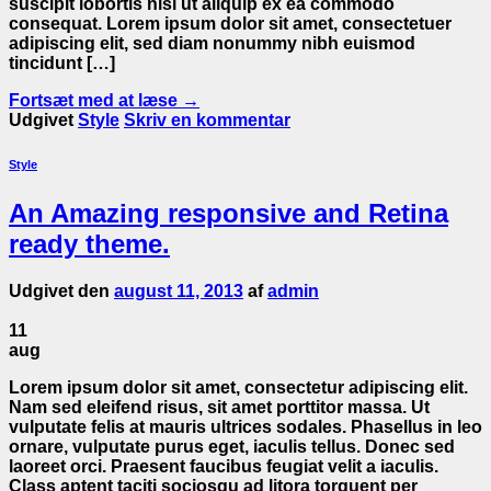
suscipit lobortis nisl ut aliquip ex ea commodo
consequat. Lorem ipsum dolor sit amet, consectetuer
adipiscing elit, sed diam nonummy nibh euismod
tincidunt […]
Fortsæt med at læse
→
Udgivet
Style
Skriv en kommentar
Style
An Amazing responsive and Retina
ready theme.
Udgivet den
august 11, 2013
af
admin
11
aug
Lorem ipsum dolor sit amet, consectetur adipiscing elit.
Nam sed eleifend risus, sit amet porttitor massa. Ut
vulputate felis at mauris ultrices sodales. Phasellus in leo
ornare, vulputate purus eget, iaculis tellus. Donec sed
laoreet orci. Praesent faucibus feugiat velit a iaculis.
Class aptent taciti sociosqu ad litora torquent per