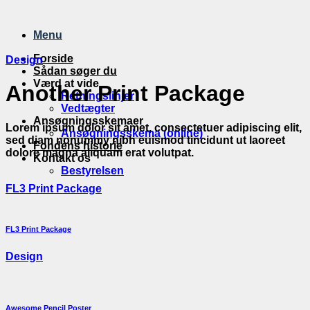
Fortsæt
til
Menu
indhold
Forside
Design
Sådan søger du
Værd at vide
Another Print Package
Retningslinjer
Vedtægter
Ansøgningsskemaer
Lorem ipsum dolor sit amet, consectetuer adipiscing elit,
Ansøgningsskema (online)
sed diam nonummy nibh euismod tincidunt ut laoreet
Fondens historie
dolore magna aliquam erat volutpat.
Kontakt os
Bestyrelsen
FL3 Print Package
FL3 Print Package
Design
Awesome Pencil Poster