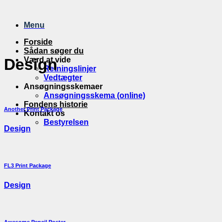
Fortsæt
til
Menu
indhold
Forside
Sådan søger du
Værd at vide
Design
Retningslinjer
Vedtægter
Ansøgningsskemaer
Ansøgningsskema (online)
Fondens historie
Another Print Package
Kontakt os
Bestyrelsen
Design
FL3 Print Package
Design
Awesome Pencil Poster