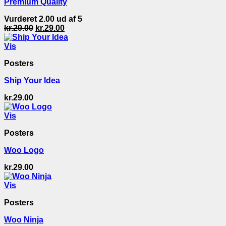
Premium Quality
Vurderet
2.00
ud af 5
Den
Den
kr.
29.00
kr.
29.00
oprindelige
aktuelle
pris
pris
Vis
var:
er:
Posters
kr.29.00.
kr.29.00.
Ship Your Idea
kr.
29.00
Vis
Posters
Woo Logo
kr.
29.00
Vis
Posters
Woo Ninja