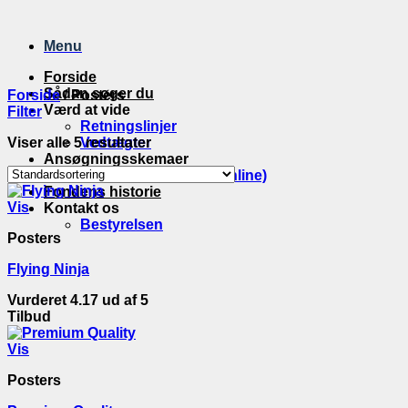
Fortsæt
til
Menu
indhold
Forside
Sådan søger du
Forside
/
Posters
Værd at vide
Filter
Retningslinjer
Viser alle 5 resultater
Vedtægter
Ansøgningsskemaer
Ansøgningsskema (online)
Fondens historie
Vis
Kontakt os
Bestyrelsen
Posters
Flying Ninja
Vurderet
4.17
ud af 5
Tilbud
Vis
Posters