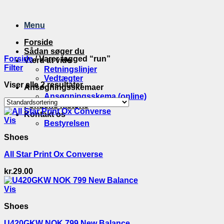
Fortsæt
til
Menu
indhold
Forside
Sådan søger du
Forside
/
Varer tagged “run”
Værd at vide
Filter
Retningslinjer
Vedtægter
Viser alle 2 resultater
Ansøgningsskemaer
Ansøgningsskema (online)
Fondens historie
Kontakt os
Vis
Bestyrelsen
Shoes
All Star Print Ox Converse
kr.
29.00
Vis
Shoes
U420GKW NOK 799 New Balance