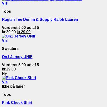
Vis
Tops
Raglan Tee Denim & Supply Ralph Lauren
Vurderet
5.00
ud af 5
Den
Den
kr.
29.00
kr.
29.00
oprindelige
aktuelle
pris
pris
Vis
var:
er:
Sweaters
kr.29.00.
kr.29.00.
On1 Jersey UNIF
Vurderet
5.00
ud af 5
kr.
29.00
Ny
Vis
Ikke på lager
Tops
Pink Check Shirt