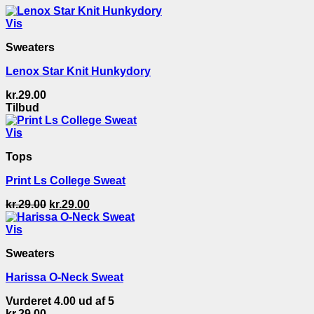
Vis
Sweaters
Lenox Star Knit Hunkydory
kr.
29.00
Tilbud
Vis
Tops
Print Ls College Sweat
Den
Den
kr.
29.00
kr.
29.00
oprindelige
aktuelle
pris
pris
Vis
var:
er:
Sweaters
kr.29.00.
kr.29.00.
Harissa O-Neck Sweat
Vurderet
4.00
ud af 5
kr.
29.00