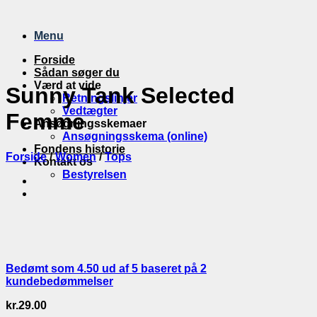
Fortsæt
til
Menu
indhold
Forside
Sådan søger du
Værd at vide
Sunny Tank Selected
Retningslinjer
Vedtægter
Femme
Ansøgningsskemaer
Ansøgningsskema (online)
Fondens historie
Forside
/
Women
/
Tops
Kontakt os
Bestyrelsen
Bedømt som
4.50
ud af 5 baseret på
2
kundebedømmelser
kr.
29.00